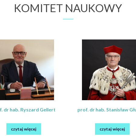
KOMITET NAUKOWY
f. dr hab. Ryszard Gellert
prof. dr hab. Stanisław G
czytaj więcej
czytaj więcej