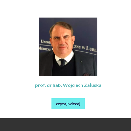
prof. dr hab. Wojciech Załuska
czytaj więcej