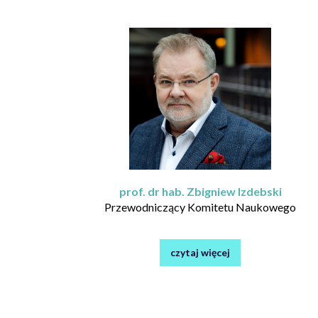
korzystają
z
czytnika
ekranu;
Naciśnij
klawisze
Control-
F10,
aby
otworzyć
menu
ułatwień
dostępu.
prof. dr hab. Zbigniew Izdebski
Przewodniczący Komitetu Naukowego
czytaj więcej