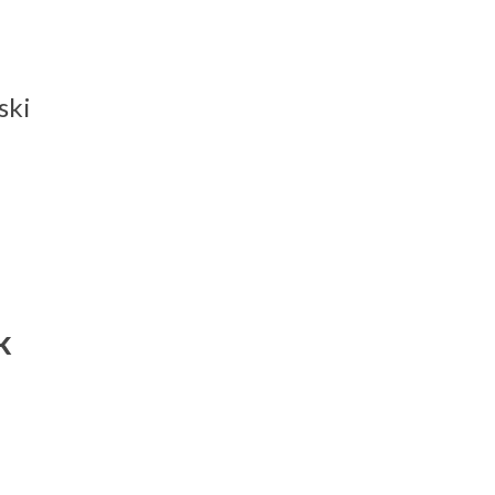
ski
k