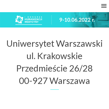
Uwaga:
Tog
Ta
nav
strona
internetowa
zawiera
system
ułatwień
dostępu.
Uniwersytet Warszawski
ul. Krakowskie
Przedmieście 26/28
00-927 Warszawa