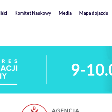
iści
Komitet Naukowy
Media
Mapa dojazdu