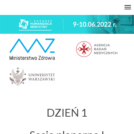
Tog
nav
DZIEŃ 1